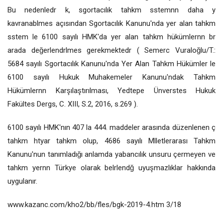
Bu nedenledr k, sgortacılık tahkm sstemnn daha y
kavranablmes açısından Sgortacılık Kanunu'nda yer alan tahkm
sstem le 6100 sayılı HMK'da yer alan tahkm hükümlernn br
arada değerlendrlmes gerekmektedr ( Semerc Vuraloğlu/T.:
5684 sayılı Sgortacılık Kanunu'nda Yer Alan Tahkm Hükümler le
6100 sayılı Hukuk Muhakemeler Kanunu'ndak Tahkm
Hükümlernn Karşılaştırılması, Yedtepe Ünverstes Hukuk
Fakültes Dergs, C. XIII, S.2, 2016, s.269 ).
6100 sayılı HMK'nın 407 la 444. maddeler arasında düzenlenen ç
tahkm htyar tahkm olup, 4686 sayılı Mlletlerarası Tahkm
Kanunu'nun tanımladığı anlamda yabancılık unsuru çermeyen ve
tahkm yernn Türkye olarak belrlendğ uyuşmazlıklar hakkında
uygulanır.
www.kazanc.com/kho2/bb/fles/bgk-2019-4.htm 3/18