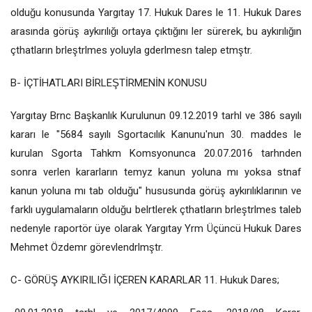
olduğu konusunda Yargıtay 17. Hukuk Dares le 11. Hukuk Dares
arasında görüş aykırılığı ortaya çıktığını ler sürerek, bu aykırılığın
çthatların brleştrlmes yoluyla gderlmesn talep etmştr.
B- İÇTİHATLARI BİRLEŞTİRMENİN KONUSU
Yargıtay Brnc Başkanlık Kurulunun 09.12.2019 tarhl ve 386 sayılı
kararı le "5684 sayılı Sgortacılık Kanunu'nun 30. maddes le
kurulan Sgorta Tahkm Komsyonunca 20.07.2016 tarhnden
sonra verlen kararların temyz kanun yoluna mı yoksa stnaf
kanun yoluna mı tab olduğu" hususunda görüş aykırılıklarının ve
farklı uygulamaların olduğu belrtlerek çthatların brleştrlmes taleb
nedenyle raportör üye olarak Yargıtay Yrm Üçüncü Hukuk Dares
Mehmet Özdemr görevlendrlmştr.
C- GÖRÜŞ AYKIRILIĞI İÇEREN KARARLAR 11. Hukuk Dares;