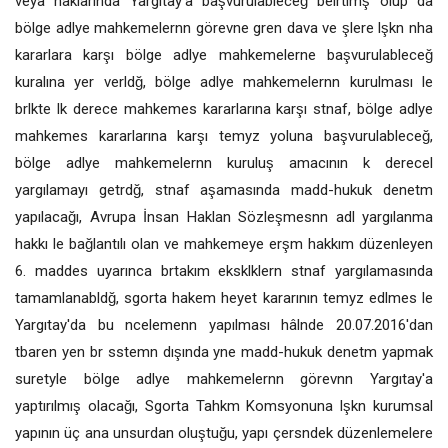
veya haklarında Yargıtay'a başvurulableceğ belrtlmş olup da
bölge adlye mahkemelernn görevne gren dava ve şlere lşkn nha
kararlara karşı bölge adlye mahkemelerne başvurulableceğ
kuralına yer verldğ, bölge adlye mahkemelernn kurulması le
brlkte lk derece mahkemes kararlarına karşı stnaf, bölge adlye
mahkemes kararlarına karşı temyz yoluna başvurulableceğ,
bölge adlye mahkemelernn kuruluş amacının k derecel
yargılamayı getrdğ, stnaf aşamasında madd-hukuk denetm
yapılacağı, Avrupa İnsan Haklan Sözleşmesnn adl yargılanma
hakkı le bağlantılı olan ve mahkemeye erşm hakkım düzenleyen
6. maddes uyarınca brtakım eksklklern stnaf yargılamasında
tamamlanabldğ, sgorta hakem heyet kararının temyz edlmes le
Yargıtay'da bu ncelemenn yapılması hâlnde 20.07.2016'dan
tbaren yen br sstemn dışında yne madd-hukuk denetm yapmak
suretyle bölge adlye mahkemelernn görevnn Yargıtay'a
yaptırılmış olacağı, Sgorta Tahkm Komsyonuna lşkn kurumsal
yapının üç ana unsurdan oluştuğu, yapı çersndek düzenlemelere