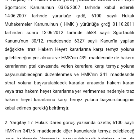
Sgortacılık Kanunu'nun 03.06.2007 tarhnde kabul edlerek
14.06.2007 tarhnde yürürlüğe grdğ, 6100 sayılı Hukuk
Muhakemeler Kanunu'nun ( HMK ) yürürlüğe grdğ 01.10.2011
tarhnden sonra 13.06.2012 tarhnde 5684 sayılı Sgortacılık
Kanunu'nun 30/12. maddesnde 6327 sayılı Kanun'la yapılan
değşklkte İtraz Hakem Heyet kararlarına karşı temyz yoluna
gdlebleceğnn yer alması ve HMK'nın 439. maddesnde de hakem
kararlarının ptal davasında verlen kararlara karşı temyz yoluna
başvurulableceğnn düzenlenmes ve HMK'nın 341. maddesnde
stnaf yoluna başvurulablecek kararlar arasında hakem karan
veya traz hakem heyet kararlarına yer verlmemes nedenyle traz
hakem heyet kararlarına karşı temyz yoluna başvurulacağının
kabul edlmes gerektğ belrtlmştr.
2. Yargıtay 17. Hukuk Dares görüş yazısında özetle; 6100 sayılı
HMK'nın 341/5. maddesnde dğer kanunlarda temyz edlebleceğ