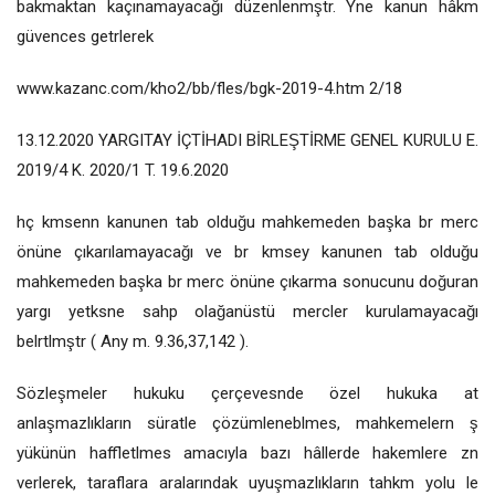
bakmaktan kaçınamayacağı düzenlenmştr. Yne kanun hâkm
güvences getrlerek
www.kazanc.com/kho2/bb/fles/bgk-2019-4.htm 2/18
13.12.2020 YARGITAY İÇTİHADI BİRLEŞTİRME GENEL KURULU E.
2019/4 K. 2020/1 T. 19.6.2020
hç kmsenn kanunen tab olduğu mahkemeden başka br merc
önüne çıkarılamayacağı ve br kmsey kanunen tab olduğu
mahkemeden başka br merc önüne çıkarma sonucunu doğuran
yargı yetksne sahp olağanüstü mercler kurulamayacağı
belrtlmştr ( Any m. 9.36,37,142 ).
Sözleşmeler hukuku çerçevesnde özel hukuka at
anlaşmazlıkların süratle çözümleneblmes, mahkemelern ş
yükünün haffletlmes amacıyla bazı hâllerde hakemlere zn
verlerek, taraflara aralarındak uyuşmazlıkların tahkm yolu le