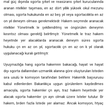
mal güç dışında sgorta şrket ve reasürans şrket kurucularında
aranan ntelkler taşıması, en az dört yıllık yüksek okul mezunu
olması, sgorta hukukunda en az beş yıl veya sgortacılıkta en az
on yıl deneym olması gerekmektedr. Hakem seçmnde aranacak
ntelkler Yönetmelk le şekllendrlmş ve öngörülen deneymn
kesntsz olması gerektğ belrtlmştr. Yönetmelk le traz hakem
heyetnde yer alacaklarda aranacak deneym süres sgorta
hukuku çn en az on yıl, sgortacılık çn en az on k yıl olarak
uygulanacağı kuralı getrlmştr.
Uyuşmazlığa hang sgorta hakemnn bakacağı, hayat ve hayat
dışı sgorta dallarından uzmanlık alanına göre oluşturulan lsteden
sıra usulü le komsyon tarafından belrlenr. Hakemlk başvurusu
kabul edlenlerden Bakanlıkça uygun görülenlern kaydedlmes
amacıyla, sgorta hakemler çn ayrı, traz hakem heyetnde yer
alacak sgorta hakemler çn ayrı olmak üzere lsteler tutulur. Br
hakem, brden fazla lstede yer alamaz. Ancak komsyon, htyaç