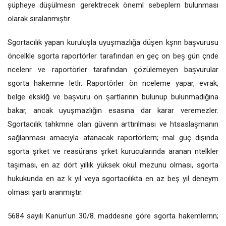
şüpheye düşülmesn gerektrecek öneml sebeplern bulunması
olarak sıralanmıştır.
Sgortacılık yapan kuruluşla uyuşmazlığa düşen kşnn başvurusu
öncelkle sgorta raportörler tarafından en geç on beş gün çnde
ncelenr ve raportörler tarafından çözülemeyen başvurular
sgorta hakemne letlr. Raportörler ön nceleme yapar, evrak,
belge eksklğ ve başvuru ön şartlarının bulunup bulunmadığına
bakar, ancak uyuşmazlığın esasına dar karar veremezler.
Sgortacılık tahkmne olan güvenn arttırılması ve htsaslaşmanın
sağlanması amacıyla atanacak raportörlern; mal güç dışında
sgorta şrket ve reasürans şrket kurucularında aranan ntelkler
taşıması, en az dört yıllık yüksek okul mezunu olması, sgorta
hukukunda en az k yıl veya sgortacılıkta en az beş yıl deneym
olması şartı aranmıştır.
5684 sayılı Kanun'un 30/8. maddesne göre sgorta hakemlernn;