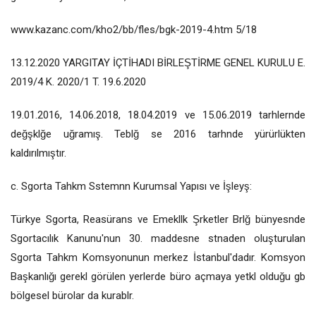
www.kazanc.com/kho2/bb/fles/bgk-2019-4.htm 5/18
13.12.2020 YARGITAY İÇTİHADI BİRLEŞTİRME GENEL KURULU E.
2019/4 K. 2020/1 T. 19.6.2020
19.01.2016, 14.06.2018, 18.04.2019 ve 15.06.2019 tarhlernde
değşklğe uğramış. Teblğ se 2016 tarhnde yürürlükten
kaldırılmıştır.
c. Sgorta Tahkm Sstemnn Kurumsal Yapısı ve İşleyş:
Türkye Sgorta, Reasürans ve Emekllk Şrketler Brlğ bünyesnde
Sgortacılık Kanunu'nun 30. maddesne stnaden oluşturulan
Sgorta Tahkm Komsyonunun merkez İstanbul'dadır. Komsyon
Başkanlığı gerekl görülen yerlerde büro açmaya yetkl olduğu gb
bölgesel bürolar da kurablr.