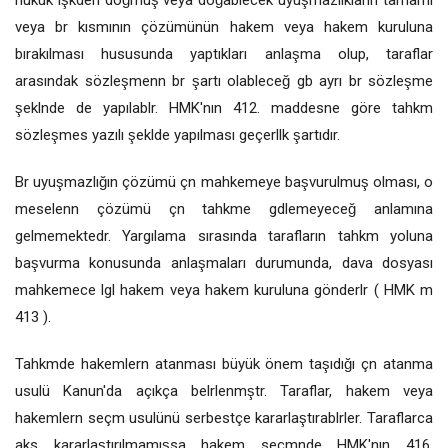
hukuk lşkden doğmuş veya doğablecek uyuşmazlıkların tamamı
veya br kısmının çözümünün hakem veya hakem kuruluna
bırakılması hususunda yaptıkları anlaşma olup, taraflar
arasındak sözleşmenn br şartı olableceğ gb ayrı br sözleşme
şeklnde de yapılablr. HMK'nın 412. maddesne göre tahkm
sözleşmes yazılı şeklde yapılması geçerllk şartıdır.
Br uyuşmazlığın çözümü çn mahkemeye başvurulmuş olması, o
meselenn çözümü çn tahkme gdlemeyeceğ anlamına
gelmemektedr. Yargılama sırasında tarafların tahkm yoluna
başvurma konusunda anlaşmaları durumunda, dava dosyası
mahkemece lgl hakem veya hakem kuruluna gönderlr ( HMK m
413 ).
Tahkmde hakemlern atanması büyük önem taşıdığı çn atanma
usulü Kanun'da açıkça belrlenmştr. Taraflar, hakem veya
hakemlern seçm usulünü serbestçe kararlaştırablrler. Taraflarca
aks kararlaştırılmamışsa hakem seçmnde HMK'nın 416.