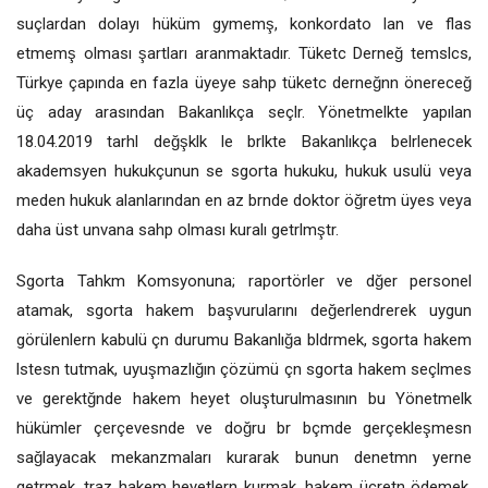
suçlardan dolayı hüküm gymemş, konkordato lan ve flas
etmemş olması şartları aranmaktadır. Tüketc Derneğ temslcs,
Türkye çapında en fazla üyeye sahp tüketc derneğnn önereceğ
üç aday arasından Bakanlıkça seçlr. Yönetmelkte yapılan
18.04.2019 tarhl değşklk le brlkte Bakanlıkça belrlenecek
akademsyen hukukçunun se sgorta hukuku, hukuk usulü veya
meden hukuk alanlarından en az brnde doktor öğretm üyes veya
daha üst unvana sahp olması kuralı getrlmştr.
Sgorta Tahkm Komsyonuna; raportörler ve dğer personel
atamak, sgorta hakem başvurularını değerlendrerek uygun
görülenlern kabulü çn durumu Bakanlığa bldrmek, sgorta hakem
lstesn tutmak, uyuşmazlığın çözümü çn sgorta hakem seçlmes
ve gerektğnde hakem heyet oluşturulmasının bu Yönetmelk
hükümler çerçevesnde ve doğru br bçmde gerçekleşmesn
sağlayacak mekanzmaları kurarak bunun denetmn yerne
getrmek, traz hakem heyetlern kurmak, hakem ücretn ödemek,