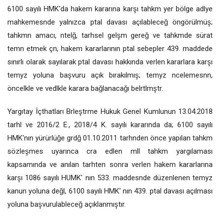
6100 sayılı HMK'da hakem kararına karşı tahkm yer bölge adlye
mahkemesnde yalnızca ptal davası açılableceğ öngörülmüş;
tahkmn amacı, ntelğ, tarhsel gelşm gereğ ve tahkmde sürat
temn etmek çn, hakem kararlarının ptal sebepler 439. maddede
sınırlı olarak sayılarak ptal davası hakkında verlen kararlara karşı
temyz yoluna başvuru açık bırakılmış; temyz ncelemesnn,
öncelkle ve vedlkle karara bağlanacağı belrtlmştr.
Yargıtay İçthatları Brleştrme Hukuk Genel Kumlunun 13.04.2018
tarhl ve 2016/2 E., 2018/4 K. sayılı kararında da; 6100 sayılı
HMK'nın yürürlüğe grdğ 01.10.2011 tarhnden önce yapılan tahkm
sözleşmes uyarınca cra edlen mll tahkm yargılaması
kapsamında ve anılan tarhten sonra verlen hakem kararlarına
karşı 1086 sayılı HUMK' nın 533. maddesnde düzenlenen temyz
kanun yoluna değl, 6100 sayılı HMK' nın 439. ptal davası açılması
yoluna başvurulableceğ açıklanmıştır.