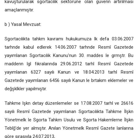
kavuşturularak sgortacılık sektörüne olan güvenn artırılması
amaçlanmıştır.
b ) Yasal Mevzuat:
Sgortacılıkta tahkm kavramı hukukumuza lk defa 03.06.2007
tarhnde kabul edlerek 14.06.2007 tarhnde Resmî Gazetede
yayımlanan Sgortacılık Kanunu'nun 30. maddes le grmştr. Bu
maddenn lgl fıkralarında 29.06.2012 tarhl Resmî Gazetede
yayımlanan 6327 sayılı Kanun ve 18.04.2013 tarhl Resmî
Gazetede yayımlanan 6456 sayılı Kanun le brtakım eklemeler ve
değşklkler yapılmıştır.
Tahkme lşkn detay düzenlemeler se 17.08.2007 tarhl ve 26616
sayılı Resmî Gazetede yayımlanan Sgortacılıkta Tahkme İlşkn
Yönetmelk le Sgorta Tahkm Usulu ve Sgorta Hakemlerne İlşkn
Teblğ'de yer almıştır. Anılan Yönetmelk Resmî Gazete lanlarına
göre sırasıyla 24.07.2013,