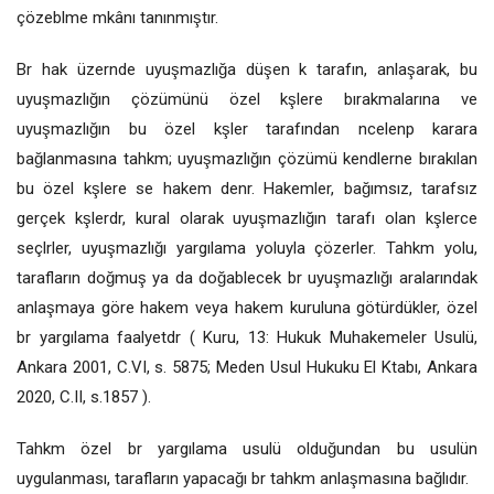
çözeblme mkânı tanınmıştır.
Br hak üzernde uyuşmazlığa düşen k tarafın, anlaşarak, bu
uyuşmazlığın çözümünü özel kşlere bırakmalarına ve
uyuşmazlığın bu özel kşler tarafından ncelenp karara
bağlanmasına tahkm; uyuşmazlığın çözümü kendlerne bırakılan
bu özel kşlere se hakem denr. Hakemler, bağımsız, tarafsız
gerçek kşlerdr, kural olarak uyuşmazlığın tarafı olan kşlerce
seçlrler, uyuşmazlığı yargılama yoluyla çözerler. Tahkm yolu,
tarafların doğmuş ya da doğablecek br uyuşmazlığı aralarındak
anlaşmaya göre hakem veya hakem kuruluna götürdükler, özel
br yargılama faalyetdr ( Kuru, 13: Hukuk Muhakemeler Usulü,
Ankara 2001, C.VI, s. 5875; Meden Usul Hukuku El Ktabı, Ankara
2020, C.II, s.1857 ).
Tahkm özel br yargılama usulü olduğundan bu usulün
uygulanması, tarafların yapacağı br tahkm anlaşmasına bağlıdır.