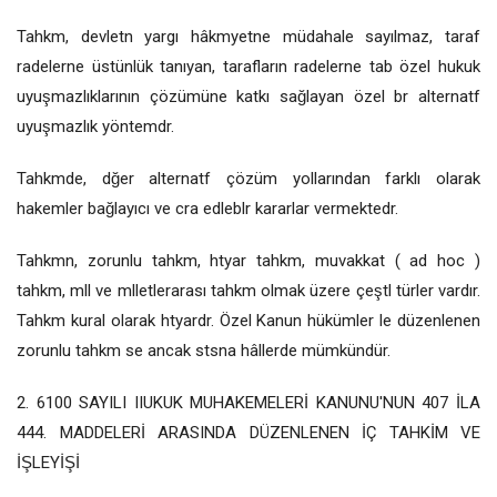
Tahkm, devletn yargı hâkmyetne müdahale sayılmaz, taraf
radelerne üstünlük tanıyan, tarafların radelerne tab özel hukuk
uyuşmazlıklarının çözümüne katkı sağlayan özel br alternatf
uyuşmazlık yöntemdr.
Tahkmde, dğer alternatf çözüm yollarından farklı olarak
hakemler bağlayıcı ve cra edleblr kararlar vermektedr.
Tahkmn, zorunlu tahkm, htyar tahkm, muvakkat ( ad hoc )
tahkm, mll ve mlletlerarası tahkm olmak üzere çeştl türler vardır.
Tahkm kural olarak htyardr. Özel Kanun hükümler le düzenlenen
zorunlu tahkm se ancak stsna hâllerde mümkündür.
2. 6100 SAYILI IIUKUK MUHAKEMELERİ KANUNU'NUN 407 İLA
444. MADDELERİ ARASINDA DÜZENLENEN İÇ TAHKİM VE
İŞLEYİŞİ