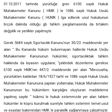
01.10.2011 tarhnde yürürlüğe gren 6100 sayılı Hukuk
Muhakemeler Kanunu ( HMK ) le 1086 sayılı Hukuk Usulü
Muhakemeler Kanunu ( HUMK ) lga edlerek usul hukukunun
brçok dalında olduğu gb tahkm yargılamasında da brtakım
değşklk ve yenlkler yapılmıştır.
Gerek 5684 sayılı Sgortacılık Kanunu'nun 30/23. maddesnde yer
alan " Bu Kananda hüküm bulunmayan hallerde Hukuk Usûlu
Muhakemeler Kanununun hükümler, sgortacılıktak tahkm
hakkında da kıyasen uygulanır, "şeklndek düzenleme gerekse
6100 sayılı HMK'nın 447/2. maddesnde yer alan "Mevzuatta,
yürürlükten kaldırılan 18/6/1927 tarhl ve 1086 sayılı Hukuk Usulü
Muhakemeler Kanununa yapılan yollamalar, Hukuk Muhakemeler
Kanununun bu hükümlern karşılığını oluşturan maddelerne
yapılmış sayılır. " hükmü le hukuk sstemmzde yer alan tahkm
hükümler le köprü kurulmak suretyle tahkm sstemnn temel usul
ve esasları bakımından HMK le paralellk sağlanmaya çalışılmıştır.