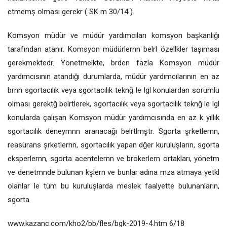
etmemş olması gerekr ( SK m 30/14 ).
Komsyon müdür ve müdür yardımcıları komsyon başkanlığı
tarafından atanır. Komsyon müdürlernn belrl özellkler taşıması
gerekmektedr. Yönetmelkte, brden fazla Komsyon müdür
yardımcısının atandığı durumlarda, müdür yardımcılarının en az
brnn sgortacılık veya sgortacılık teknğ le lgl konulardan sorumlu
olması gerektğ belrtlerek, sgortacılık veya sgortacılık teknğ le lgl
konularda çalışan Komsyon müdür yardımcısında en az k yıllık
sgortacılık deneymnn aranacağı belrtlmştr. Sgorta şrketlernn,
reasürans şrketlernn, sgortacılık yapan dğer kuruluşların, sgorta
eksperlernn, sgorta acentelernn ve brokerlern ortakları, yönetm
ve denetmnde bulunan kşlern ve bunlar adına mza atmaya yetkl
olanlar le tüm bu kuruluşlarda meslek faalyette bulunanların,
sgorta
www.kazanc.com/kho2/bb/fles/bgk-2019-4.htm 6/18