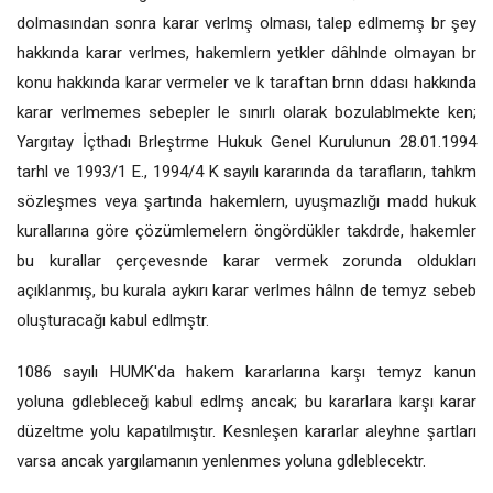
dolmasından sonra karar verlmş olması, talep edlmemş br şey
hakkında karar verlmes, hakemlern yetkler dâhlnde olmayan br
konu hakkında karar vermeler ve k taraftan brnn ddası hakkında
karar verlmemes sebepler le sınırlı olarak bozulablmekte ken;
Yargıtay İçthadı Brleştrme Hukuk Genel Kurulunun 28.01.1994
tarhl ve 1993/1 E., 1994/4 K sayılı kararında da tarafların, tahkm
sözleşmes veya şartında hakemlern, uyuşmazlığı madd hukuk
kurallarına göre çözümlemelern öngördükler takdrde, hakemler
bu kurallar çerçevesnde karar vermek zorunda oldukları
açıklanmış, bu kurala aykırı karar verlmes hâlnn de temyz sebeb
oluşturacağı kabul edlmştr.
1086 sayılı HUMK'da hakem kararlarına karşı temyz kanun
yoluna gdlebleceğ kabul edlmş ancak; bu kararlara karşı karar
düzeltme yolu kapatılmıştır. Kesnleşen kararlar aleyhne şartları
varsa ancak yargılamanın yenlenmes yoluna gdleblecektr.