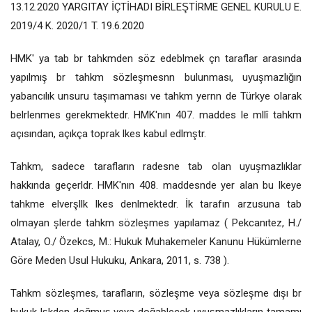
13.12.2020 YARGITAY İÇTİHADI BİRLEŞTİRME GENEL KURULU E.
2019/4 K. 2020/1 T. 19.6.2020
HMK' ya tab br tahkmden söz edeblmek çn taraflar arasında
yapılmış br tahkm sözleşmesnn bulunması, uyuşmazlığın
yabancılık unsuru taşımaması ve tahkm yernn de Türkye olarak
belrlenmes gerekmektedr. HMK'nın 407. maddes le mllî tahkm
açısından, açıkça toprak lkes kabul edlmştr.
Tahkm, sadece tarafların radesne tab olan uyuşmazlıklar
hakkında geçerldr. HMK'nın 408. maddesnde yer alan bu lkeye
tahkme elverşllk lkes denlmektedr. İk tarafın arzusuna tab
olmayan şlerde tahkm sözleşmes yapılamaz ( Pekcanıtez, H./
Atalay, O./ Özekcs, M.: Hukuk Muhakemeler Kanunu Hükümlerne
Göre Meden Usul Hukuku, Ankara, 2011, s. 738 ).
Tahkm sözleşmes, tarafların, sözleşme veya sözleşme dışı br