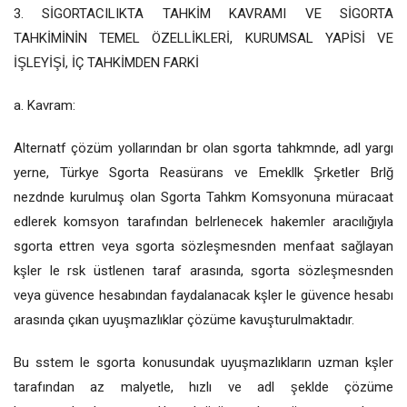
3. SİGORTACILIKTA TAHKİM KAVRAMI VE SİGORTA
TAHKİMİNİN TEMEL ÖZELLİKLERİ, KURUMSAL YAPİSİ VE
İŞLEYİŞİ, İÇ TAHKİMDEN FARKİ
a. Kavram:
Alternatf çözüm yollarından br olan sgorta tahkmnde, adl yargı
yerne, Türkye Sgorta Reasürans ve Emekllk Şrketler Brlğ
nezdnde kurulmuş olan Sgorta Tahkm Komsyonuna müracaat
edlerek komsyon tarafından belrlenecek hakemler aracılığıyla
sgorta ettren veya sgorta sözleşmesnden menfaat sağlayan
kşler le rsk üstlenen taraf arasında, sgorta sözleşmesnden
veya güvence hesabından faydalanacak kşler le güvence hesabı
arasında çıkan uyuşmazlıklar çözüme kavuşturulmaktadır.
Bu sstem le sgorta konusundak uyuşmazlıkların uzman kşler
tarafından az malyetle, hızlı ve adl şeklde çözüme