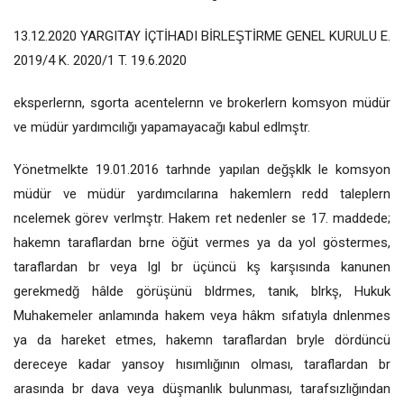
13.12.2020 YARGITAY İÇTİHADI BİRLEŞTİRME GENEL KURULU E.
2019/4 K. 2020/1 T. 19.6.2020
eksperlernn, sgorta acentelernn ve brokerlern komsyon müdür
ve müdür yardımcılığı yapamayacağı kabul edlmştr.
Yönetmelkte 19.01.2016 tarhnde yapılan değşklk le komsyon
müdür ve müdür yardımcılarına hakemlern redd taleplern
ncelemek görev verlmştr. Hakem ret nedenler se 17. maddede;
hakemn taraflardan brne öğüt vermes ya da yol göstermes,
taraflardan br veya lgl br üçüncü kş karşısında kanunen
gerekmedğ hâlde görüşünü bldrmes, tanık, blrkş, Hukuk
Muhakemeler anlamında hakem veya hâkm sıfatıyla dnlenmes
ya da hareket etmes, hakemn taraflardan bryle dördüncü
dereceye kadar yansoy hısımlığının olması, taraflardan br
arasında br dava veya düşmanlık bulunması, tarafsızlığından