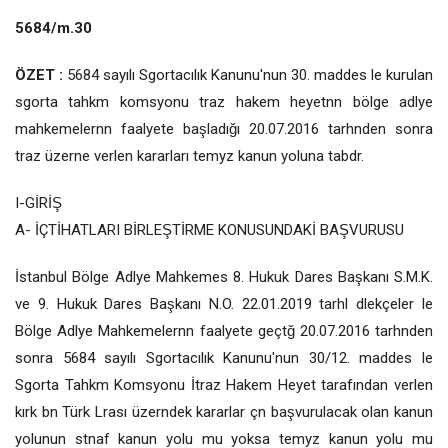
5684/m.30
ÖZET :
5684 sayılı Sgortacılık Kanunu'nun 30. maddes le kurulan
sgorta tahkm komsyonu traz hakem heyetnn bölge adlye
mahkemelernn faalyete başladığı 20.07.2016 tarhnden sonra
traz üzerne verlen kararları temyz kanun yoluna tabdr.
I-GİRİŞ
A- İÇTİHATLARI BİRLEŞTİRME KONUSUNDAKİ BAŞVURUSU
İstanbul Bölge Adlye Mahkemes 8. Hukuk Dares Başkanı S.M.K.
ve 9. Hukuk Dares Başkanı N.O. 22.01.2019 tarhl dlekçeler le
Bölge Adlye Mahkemelernn faalyete geçtğ 20.07.2016 tarhnden
sonra 5684 sayılı Sgortacılık Kanunu'nun 30/12. maddes le
Sgorta Tahkm Komsyonu İtraz Hakem Heyet tarafından verlen
kırk bn Türk Lrası üzerndek kararlar çn başvurulacak olan kanun
yolunun stnaf kanun yolu mu yoksa temyz kanun yolu mu