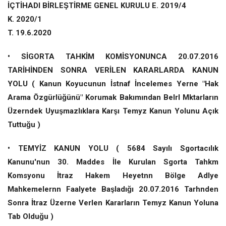
İÇTİHADI BİRLEŞTİRME GENEL KURULU E. 2019/4
K. 2020/1
T. 19.6.2020
• SİGORTA TAHKİM KOMİSYONUNCA 20.07.2016
TARİHİNDEN SONRA VERİLEN KARARLARDA KANUN
YOLU ( Kanun Koyucunun İstnaf İncelemes Yerne "Hak
Arama Özgürlüğünü" Korumak Bakımından Belrl Mktarların
Üzerndek Uyuşmazlıklara Karşı Temyz Kanun Yolunu Açık
Tuttuğu )
• TEMYİZ KANUN YOLU ( 5684 Sayılı Sgortacılık
Kanunu'nun 30. Maddes İle Kurulan Sgorta Tahkm
Komsyonu İtraz Hakem Heyetnn Bölge Adlye
Mahkemelernn Faalyete Başladığı 20.07.2016 Tarhnden
Sonra İtraz Üzerne Verlen Kararların Temyz Kanun Yoluna
Tab Olduğu )