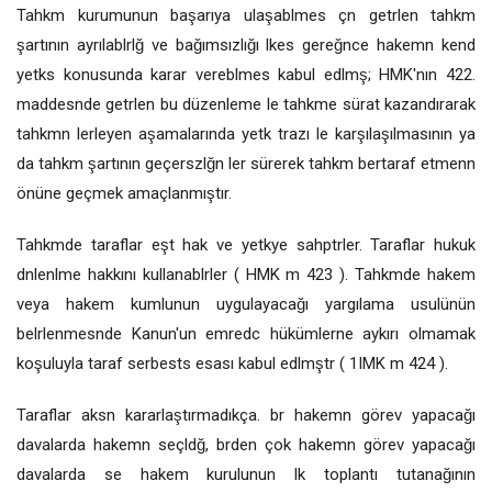
Tahkm kurumunun başarıya ulaşablmes çn getrlen tahkm
şartının ayrılablrlğ ve bağımsızlığı lkes gereğnce hakemn kend
yetks konusunda karar vereblmes kabul edlmş; HMK'nın 422.
maddesnde getrlen bu düzenleme le tahkme sürat kazandırarak
tahkmn lerleyen aşamalarında yetk trazı le karşılaşılmasının ya
da tahkm şartının geçerszlğn ler sürerek tahkm bertaraf etmenn
önüne geçmek amaçlanmıştır.
Tahkmde taraflar eşt hak ve yetkye sahptrler. Taraflar hukuk
dnlenlme hakkını kullanablrler ( HMK m 423 ). Tahkmde hakem
veya hakem kumlunun uygulayacağı yargılama usulünün
belrlenmesnde Kanun'un emredc hükümlerne aykırı olmamak
koşuluyla taraf serbests esası kabul edlmştr ( 1IMK m 424 ).
Taraflar aksn kararlaştırmadıkça. br hakemn görev yapacağı
davalarda hakemn seçldğ, brden çok hakemn görev yapacağı
davalarda se hakem kurulunun lk toplantı tutanağının