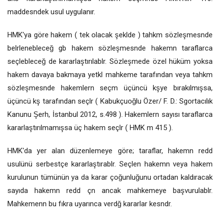
maddesndek usul uygulanır.
HMK'ya göre hakem ( tek olacak şeklde ) tahkm sözleşmesnde
belrlenebleceğ gb hakem sözleşmesnde hakemn taraflarca
seçlebleceğ de kararlaştırılablr. Sözleşmede özel hüküm yoksa
hakem davaya bakmaya yetkl mahkeme tarafından veya tahkm
sözleşmesnde hakemlern seçm üçüncü kşye bırakılmışsa,
üçüncü kş tarafından seçlr ( Kabukçuoğlu Özer/ F. D.: Sgortacılık
Kanunu Şerh, İstanbul 2012, s.498 ). Hakemlern sayısı taraflarca
kararlaştırılmamışsa üç hakem seçlr ( HMK m 415 ).
HMK'da yer alan düzenlemeye göre; taraflar, hakemn redd
usulünü serbestçe kararlaştırablr. Seçlen hakemn veya hakem
kurulunun tümünün ya da karar çoğunluğunu ortadan kaldıracak
sayıda hakemn redd çn ancak mahkemeye başvurulablr.
Mahkemenn bu fıkra uyarınca verdğ kararlar kesndr.