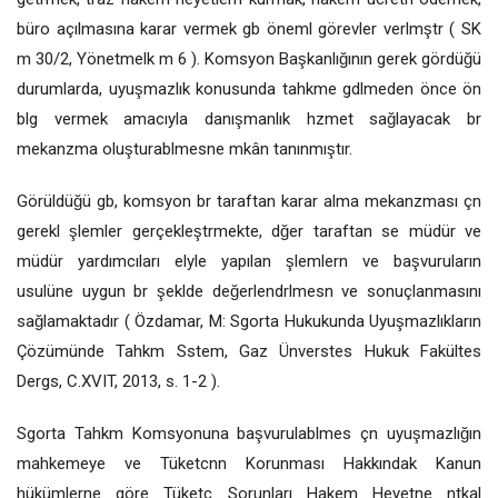
büro açılmasına karar vermek gb öneml görevler verlmştr ( SK
m 30/2, Yönetmelk m 6 ). Komsyon Başkanlığının gerek gördüğü
durumlarda, uyuşmazlık konusunda tahkme gdlmeden önce ön
blg vermek amacıyla danışmanlık hzmet sağlayacak br
mekanzma oluşturablmesne mkân tanınmıştır.
Görüldüğü gb, komsyon br taraftan karar alma mekanzması çn
gerekl şlemler gerçekleştrmekte, dğer taraftan se müdür ve
müdür yardımcıları elyle yapılan şlemlern ve başvuruların
usulüne uygun br şeklde değerlendrlmesn ve sonuçlanmasını
sağlamaktadır ( Özdamar, M: Sgorta Hukukunda Uyuşmazlıkların
Çözümünde Tahkm Sstem, Gaz Ünverstes Hukuk Fakültes
Dergs, C.XVIT, 2013, s. 1-2 ).
Sgorta Tahkm Komsyonuna başvurulablmes çn uyuşmazlığın
mahkemeye ve Tüketcnn Korunması Hakkındak Kanun
hükümlerne göre Tüketc Sorunları Hakem Heyetne ntkal