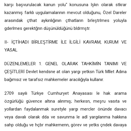
karşı başvurulacak kanun yolu" konusuna lşkn olarak stkrar
kazanmış farklı uygulamalarının mevcut olduğunu, Özel Dareler
arasındak çthat aykırılığının çthatların brleştrlmes yoluyla
gderlmes gerektğnn düşünüldüğünü bldrmştr.
II- İÇTİHADI BİRLEŞTİRME İLE İLGİLİ KAVRAM, KURUM VE
YASAL
DÜZENLEMELER 1. GENEL OLARAK TAHKİMİN TANIMI VE
ÇEŞİTLERİ Devlet kendsne at olan yargı yetksn Türk Mllet Adına
bağımsız ve tarafsız mahkemeler aracılığıyla kullanır.
2709 sayılı Türkye Cumhuryet Anayasası le hak arama
özgürlüğü güvence altına alınmış; herkesn, meşru vasıta ve
yollardan faydalanmak suretyle yargı mercler önünde davacı
veya davalı olarak dda ve savunma le adl yargılanma hakkına
sahp olduğu ve hçbr mahkemenn, görev ve yetks çndek davaya