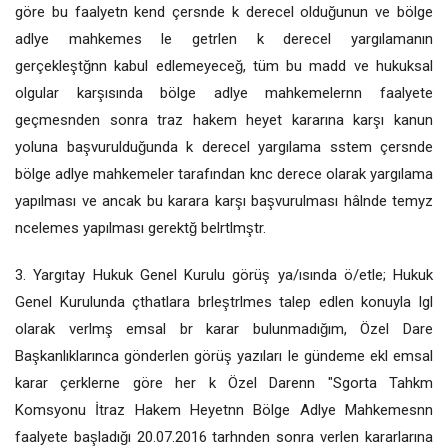
göre bu faalyetn kend çersnde k derecel olduğunun ve bölge
adlye mahkemes le getrlen k derecel yargılamanın
gerçekleştğnn kabul edlemeyeceğ, tüm bu madd ve hukuksal
olgular karşısında bölge adlye mahkemelernn faalyete
geçmesnden sonra traz hakem heyet kararına karşı kanun
yoluna başvurulduğunda k derecel yargılama sstem çersnde
bölge adlye mahkemeler tarafından knc derece olarak yargılama
yapılması ve ancak bu karara karşı başvurulması hâlnde temyz
ncelemes yapılması gerektğ belrtlmştr.
3. Yargıtay Hukuk Genel Kurulu görüş ya/ısında ö/etle; Hukuk
Genel Kurulunda çthatlara brleştrlmes talep edlen konuyla lgl
olarak verlmş emsal br karar bulunmadığım, Özel Dare
Başkanlıklarınca gönderlen görüş yazıları le gündeme ekl emsal
karar çerklerne göre her k Özel Darenn "Sgorta Tahkm
Komsyonu İtraz Hakem Heyetnn Bölge Adlye Mahkemesnn
faalyete başladığı 20.07.2016 tarhnden sonra verlen kararlarına