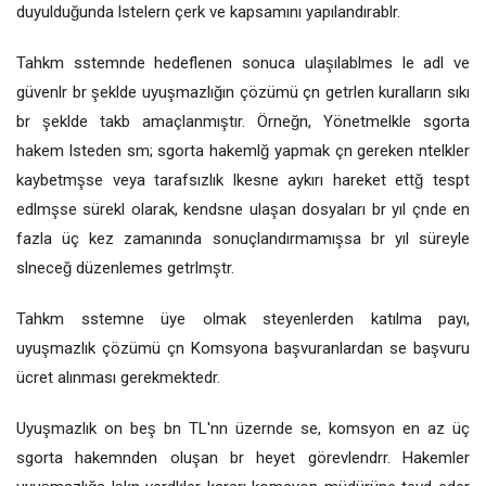
duyulduğunda lstelern çerk ve kapsamını yapılandırablr.
Tahkm sstemnde hedeflenen sonuca ulaşılablmes le adl ve
güvenlr br şeklde uyuşmazlığın çözümü çn getrlen kuralların sıkı
br şeklde takb amaçlanmıştır. Örneğn, Yönetmelkle sgorta
hakem lsteden sm; sgorta hakemlğ yapmak çn gereken ntelkler
kaybetmşse veya tarafsızlık lkesne aykırı hareket ettğ tespt
edlmşse sürekl olarak, kendsne ulaşan dosyaları br yıl çnde en
fazla üç kez zamanında sonuçlandırmamışsa br yıl süreyle
slneceğ düzenlemes getrlmştr.
Tahkm sstemne üye olmak steyenlerden katılma payı,
uyuşmazlık çözümü çn Komsyona başvuranlardan se başvuru
ücret alınması gerekmektedr.
Uyuşmazlık on beş bn TL'nn üzernde se, komsyon en az üç
sgorta hakemnden oluşan br heyet görevlendrr. Hakemler