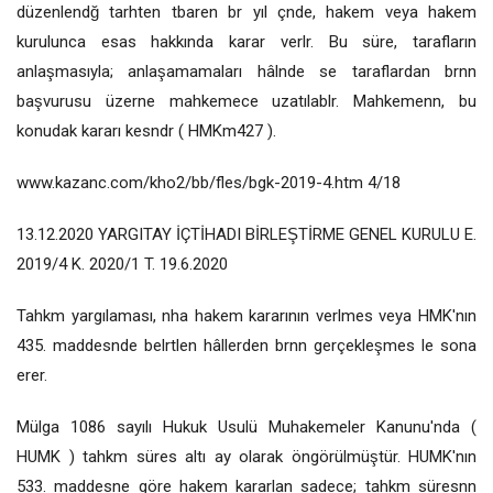
düzenlendğ tarhten tbaren br yıl çnde, hakem veya hakem
kurulunca esas hakkında karar verlr. Bu süre, tarafların
anlaşmasıyla; anlaşamamaları hâlnde se taraflardan brnn
başvurusu üzerne mahkemece uzatılablr. Mahkemenn, bu
konudak kararı kesndr ( HMKm427 ).
www.kazanc.com/kho2/bb/fles/bgk-2019-4.htm 4/18
13.12.2020 YARGITAY İÇTİHADI BİRLEŞTİRME GENEL KURULU E.
2019/4 K. 2020/1 T. 19.6.2020
Tahkm yargılaması, nha hakem kararının verlmes veya HMK'nın
435. maddesnde belrtlen hâllerden brnn gerçekleşmes le sona
erer.
Mülga 1086 sayılı Hukuk Usulü Muhakemeler Kanunu'nda (
HUMK ) tahkm süres altı ay olarak öngörülmüştür. HUMK'nın
533. maddesne göre hakem kararlan sadece; tahkm süresnn