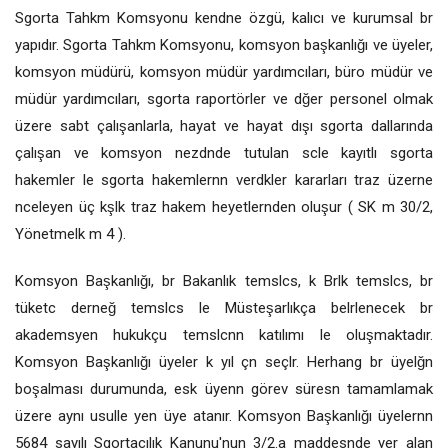
Sgorta Tahkm Komsyonu kendne özgü, kalıcı ve kurumsal br
yapıdır. Sgorta Tahkm Komsyonu, komsyon başkanlığı ve üyeler,
komsyon müdürü, komsyon müdür yardımcıları, büro müdür ve
müdür yardımcıları, sgorta raportörler ve dğer personel olmak
üzere sabt çalışanlarla, hayat ve hayat dışı sgorta dallarında
çalışan ve komsyon nezdnde tutulan scle kayıtlı sgorta
hakemler le sgorta hakemlernn verdkler kararları traz üzerne
nceleyen üç kşlk traz hakem heyetlernden oluşur ( SK m 30/2,
Yönetmelk m 4 ).
Komsyon Başkanlığı, br Bakanlık temslcs, k Brlk temslcs, br
tüketc derneğ temslcs le Müsteşarlıkça belrlenecek br
akademsyen hukukçu temslcnn katılımı le oluşmaktadır.
Komsyon Başkanlığı üyeler k yıl çn seçlr. Herhang br üyelğn
boşalması durumunda, esk üyenn görev süresn tamamlamak
üzere aynı usulle yen üye atanır. Komsyon Başkanlığı üyelernn
5684 sayılı Sgortacılık Kanunu'nun 3/2.a maddesnde yer alan